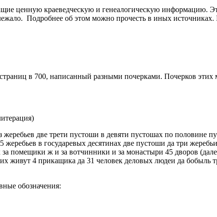
е ценную краеведческую и генеалогическую информацию. Это св
длежало. Подробнее об этом можно прочесть в иных источниках.
страниц в 700, написанный разными почерками. Почерков этих мо
литерация)
з жеребьев две трети пустоши в девяти пустошах по половине п
5 жеребьев в государевых десятинах две пустоши да три жеребь
за помещики ж и за вотчинники и за монастыри 45 дворов (далее 
их живут 4 прикащика да 31 человек деловых людеи да бобыль 
вные обозначения: