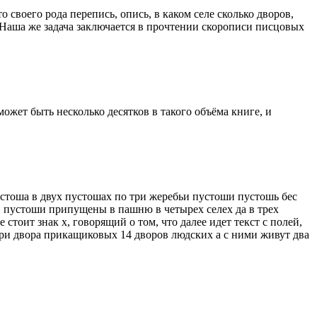
оего рода перепись, опись, в каком селе сколько дворов,
 Наша же задача заключается в прочтении скорописи писцовых
жет быть несколько десятков в такого объёма книге, и
устоша в двух пустошах по три жеребьи пустоши пустошь бес
и пустоши припущены в пашню в четырех селех да в трех
стоит знак х, говорящий о том, что далее идет текст с полей,
три двора прикащиковых 14 дворов людских а с ними живут два