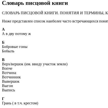
Словарь писцовой книги
СЛОВАРЬ ПИСЦОВОЙ КНИГИ. ПОНЯТИЯ И ТЕРМИНЫ, 
Ниже представлен список наиболее часто встречающихся понят
А
А в дву потому ж
Б
Бобровые гоны
Бобыль
В
Верх/вершок (им. ввиду участок земли)
Вопче
Вотчина
Вотчинник
Вывершок
Выгон
Выпись
Г
Грань ( в т.ч. крестом)