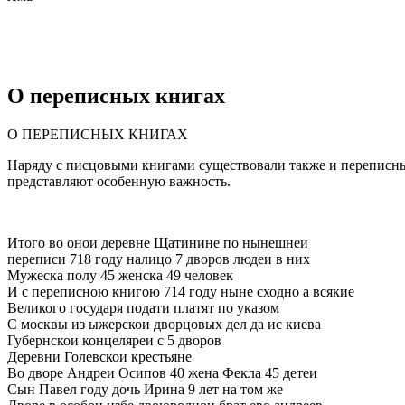
О переписных книгах
О ПЕРЕПИСНЫХ КНИГАХ
Наряду с писцовыми книгами существовали также и переписные.
представляют особенную важность.
Итого во онои деревне Щатинине по нынешнеи
переписи 718 году налицо 7 дворов людеи в них
Мужеска полу 45 женска 49 человек
И с переписною книгою 714 году ныне сходно а всякие
Великого государя подати платят по указом
С москвы из ыжерскои дворцовых дел да ис киева
Губернскои концеляреи с 5 дворов
Деревни Голевскои крестьяне
Во дворе Андреи Осипов 40 жена Фекла 45 детеи
Сын Павел году дочь Ирина 9 лет на том же