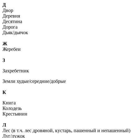
Д
Двор
Деревня
Десятина
Дорога
Дьяк/дьячок
Ж
Жеребеи
З
Захребетник
Земли худые/середние/добрые
К
Книга
Колодезь
Крестьянин
Л
Лес (в т.ч. лес дровяной, кустарь, пашенный и непашенный)
Луг/лужок