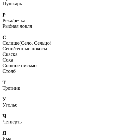
Пушкарь
Р
Река/речка
Рыбная ловля
С
Селище(Село, Сельцо)
Сено/сенные покосы
Скаска
Соха
Сошное письмо
Столб
Т
Третник
У
Уголье
Ч
Четверть
Я
Яма