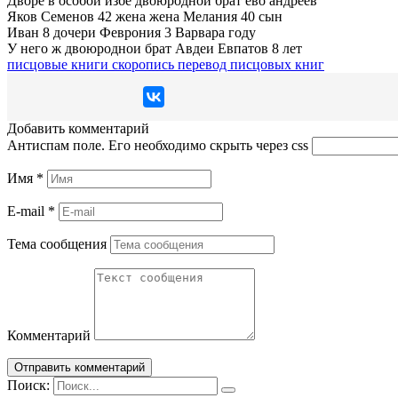
Дворе в особои избе двоюроднои брат ево андреев
Яков Семенов 42 жена жена Мелания 40 сын
Иван 8 дочери Феврония 3 Варвара году
У него ж двоюроднои брат Авдеи Евпатов 8 лет
писцовые книги
скоропись
перевод писцовых книг
Добавить комментарий
Антиспам поле. Его необходимо скрыть через css
Имя
*
E-mail
*
Тема сообщения
Комментарий
Поиск: