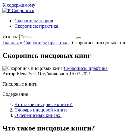
К содержимому
Скоропись: теория
Скоропись: практика
Искать:
Главная
»
Скоропись: практика
»
Скоропись писцовых книг
Скоропись писцовых книг
Скоропись: практика
Автор
Elena Yesi
Опубликовано
15.07.2021
Писцовые книги
Содержание
Что такое писцовые книги?
Словарь писцовой книги
О переписных книгах
Что такое писцовые книги?