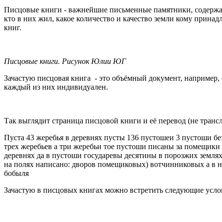
Писцовые книги - важнейшие письменные памятники, содержащи
кто в них жил, какое количество и качество земли кому прина
книг.
Писцовые книги. Рисунок Юлии ЮГ
Зачастую писцовая книга - это объёмный документ, например, 
каждый из них индивидуален.
Так выглядит страница писцовой книги и её перевод (не транс
Пуста 43 жеребья в деревнях пусты 136 пустошеи 3 пустоши бе
трех жеребьев а три жеребьи тое пустоши писаны за помещики 
деревнях да в пустоши государевы десятины в порозжих землях 
на полях написано: дворов помещиковых) вотчинниковых а в н
бобыля
Зачастую в писцовых книгах можно встретить следующие усло