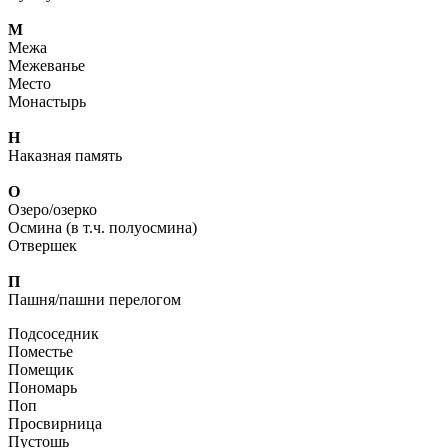
М
Межа
Межеванье
Место
Монастырь
Н
Наказная память
О
Озеро/озерко
Осмина (в т.ч. полуосмина)
Отвершек
П
Пашня/пашни перелогом
Подсоседник
Поместье
Помещик
Пономарь
Поп
Просвирница
Пустошь