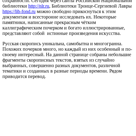
сохранности. Сегодня через сайты Российской Национальной
библиотеки
http://nlr.ru
, Библиотеки Троице-Сергиевой Лавры
https://lib-fond.ru
можно свободно прикоснуться к этим
документам и всесторонне исследовать их. Некоторые
памятники, написанные прекрасным чётким
каллиграфическим почерком и богато иллюстрированные,
представляют собой истинные произведения искусства.
Русская скоропись уникальна, самобытна и многогранна.
Похожих почерков много, но каждый из них особенный и по-
своему интересный. На данной странице собраны небольшие
фрагменты скорописных текстов, взятых из случайно
выбранных, совершенно разных документов, различной
тематики и созданных в разные периоды времени. Рядом
приводится перевод.