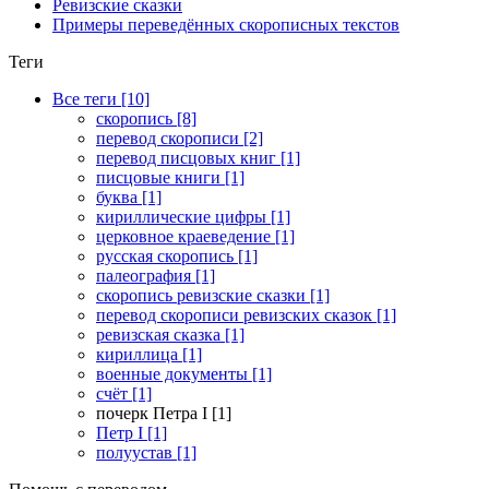
Ревизские сказки
Примеры переведённых скорописных текстов
Теги
Все теги [10]
скоропись [8]
перевод скорописи [2]
перевод писцовых книг [1]
писцовые книги [1]
буква [1]
кириллические цифры [1]
церковное краеведение [1]
русская скоропись [1]
палеография [1]
скоропись ревизские сказки [1]
перевод скорописи ревизских сказок [1]
ревизская сказка [1]
кириллица [1]
военные документы [1]
счёт [1]
почерк Петра I [1]
Петр I [1]
полуустав [1]